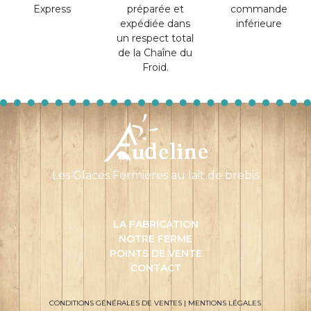
Express
préparée et
commande
expédiée dans
inférieure
un respect total
de la Chaîne du
Froid.
Les Glaces Fermières au lait de brebis
LA FABRICATION
NOTRE FERME
POINTS DE VENTE
CONTACT
CONDITIONS GÉNÉRALES DE VENTES
|
MENTIONS LÉGALES