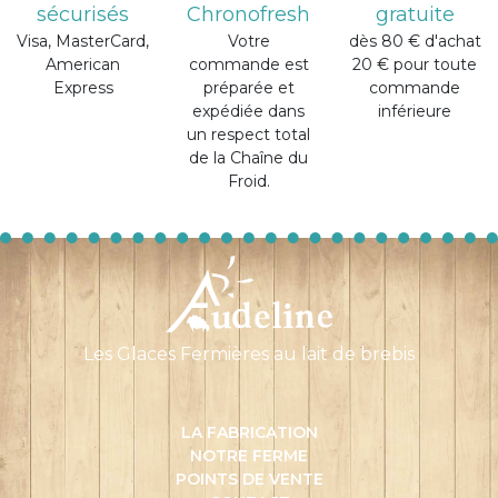
sécurisés
Chronofresh
gratuite
Visa, MasterCard,
Votre
dès 80 € d'achat
American
commande est
20 € pour toute
Express
préparée et
commande
expédiée dans
inférieure
un respect total
de la Chaîne du
Froid.
Les Glaces Fermières au lait de brebis
LA FABRICATION
NOTRE FERME
POINTS DE VENTE