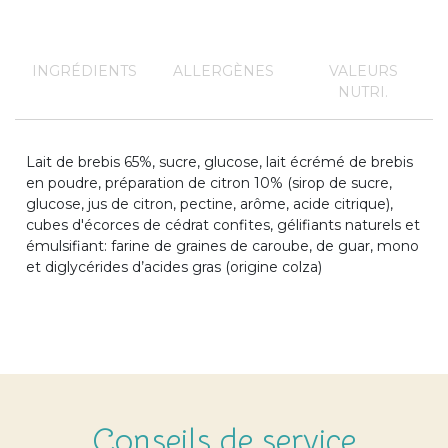
INGRÉDIENTS
ALLERGÈNES
VALEURS
NUTRI.
Lait de brebis 65%, sucre, glucose, lait écrémé de brebis
en poudre, préparation de citron 10% (sirop de sucre,
glucose, jus de citron, pectine, arôme, acide citrique),
cubes d'écorces de cédrat confites, gélifiants naturels et
émulsifiant: farine de graines de caroube, de guar, mono
et diglycérides d’acides gras (origine colza)
Conseils de service