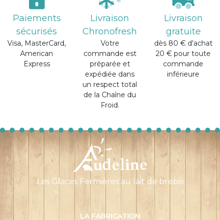
Paiements
Livraison
Livraison
sécurisés
Chronofresh
gratuite
Visa, MasterCard,
Votre
dès 80 € d'achat
American
commande est
20 € pour toute
Express
préparée et
commande
expédiée dans
inférieure
un respect total
de la Chaîne du
Froid.
Les Glaces Fermières au lait de brebis
LA FABRICATION