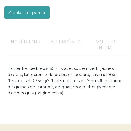
Ajouter au panier
INGRÉDIENTS
ALLERGÈNES
VALEURS
NUTRI.
Lait entier de brebis 60%, sucre, sucre inverti, jaunes
d’œufs, lait écrémé de brebis en poudre, caramel 8%,
fleur de sel 0.3%, gélifiants naturels et émulsifiant: farine
de graines de caroube, de guar, mono et diglycérides
d’acides gras (origine colza)